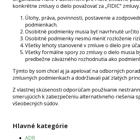
konkrétne zmluvy o dielo považovať za „FIDIC“ zmluvy. 
Úlohy, práva, povinnosti, postavenie a zodpoved
podmienkach.
Osobitné podmienky musia byť navrhnuté určito 
Osobitné podmienky nesmú meniť rozloženie riz
Všetky lehoty stanovené v zmluve o dielo pre úč
Všetky formálne spory zo zmluvy o dielo musia b
predbežne záväzného rozhodnutia ako podmienky
Týmto by som chcel aj ja apelovať na odborných poradc
zmluvných podmienkach a dodržiavali päť zlatých princí
Z vlastnej skúsenosti odporúčam používanie nestrannéh
smerujúcich k zabezpečeniu alternatívneho riešenia sp
všeobecných súdov.
Hlavné kategórie
ADR