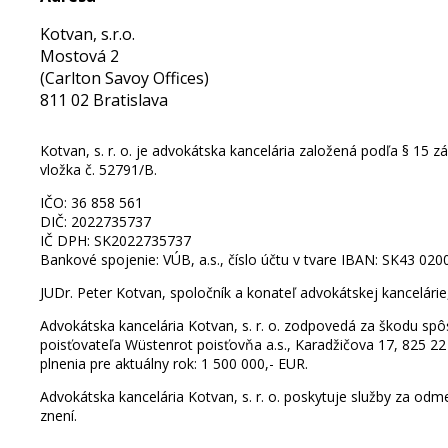
Kotvan, s.r.o.
Mostová 2
(Carlton Savoy Offices)
811 02 Bratislava
Kotvan, s. r. o. je advokátska kancelária založená podľa § 15 z
vložka č. 52791/B.
​IČO: 36 858 561
DIČ: 2022735737
IČ DPH: SK2022735737
Bankové spojenie: VÚB, a.s., číslo účtu v tvare IBAN: SK43 02
JUDr. Peter Kotvan, spoločník a konateľ advokátskej kancelá
Advokátska kancelária Kotvan, s. r. o. zodpovedá za škodu sp
poisťovateľa Wüstenrot poisťovňa a.s., Karadžičova 17, 825 22
plnenia pre aktuálny rok: 1 500 000,- EUR.
Advokátska kancelária Kotvan, s. r. o. poskytuje služby za od
znení.