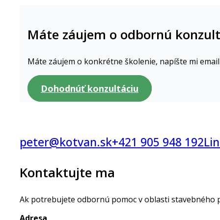
Máte záujem o odbornú konzult
Máte záujem o konkrétne školenie, napíšte mi email
Dohodnúť konzultáciu
peter@kotvan.sk
+421 905 948 192
Li
Kontaktujte ma
Ak potrebujete odbornú pomoc v oblasti stavebného pr
Adresa