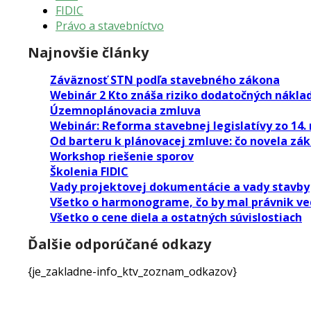
FIDIC
Právo a stavebníctvo
Najnovšie články
Záväznosť STN podľa stavebného zákona
Webinár 2 Kto znáša riziko dodatočných nákla
Územnoplánovacia zmluva
Webinár: Reforma stavebnej legislatívy zo 14. 
Od barteru k plánovacej zmluve: čo novela zák
Workshop riešenie sporov
Školenia FIDIC
Vady projektovej dokumentácie a vady stavby
Všetko o harmonograme, čo by mal právnik ved
Všetko o cene diela a ostatných súvislostiach
Ďalšie odporúčané odkazy
{je_zakladne-info_ktv_zoznam_odkazov}