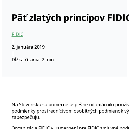
Päť zlatých princípov FI
FIDIC
|
2. januára 2019
|
Dĺžka čítania: 2 min
Na Slovensku sa pomerne úspešne udomácnilo používan
podmienky prostredníctvom osobitných podmienok výra
zabezpečujú.
Organizácia FIDIC v usmernení pre FIDIC zmluvné podm