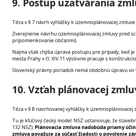
9. Postup uzatvárania zm
Téza v § 7 návrh vyhlášky k územnoplánovacej zmluve
Zverejnenie návrhu územnoplánovacej zmluvy pred schv
pripomienkovanie občanmi).
Najmä však chýba úprava postupu pre prípady, keď je
mesta Prahy v čl. XIV.11 výslovne pracuje s konštruk
Slovenský právny poriadok nemá obdobnú úpravu vo v
10. Vzťah plánovacej zm
Téza v § 8 navrhovanej vyhlášky k územnoplánovacej 
Tu je kľúčový český model: NSZ ustanovuje, že staveb
132 NSZ).
Plánovacia zmluva nadobúda priamy úči
zmluva považuje za súčasť žiadosti o povolenie zá