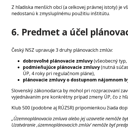
Z hľadiska menších obcí (a celkovej právnej istoty) j
nedostanú k zmysluplnému použitiu inštitútu.
6. Predmet a účel plánova
Český NSZ upravuje 3 druhy plánovacích zmlúv:
dobrovoľné plánovacie zmluvy
(všeobecný typ,
podmieňujúce plánovacie zmluvy
(nutná súčas
ÚP, 4 roky pri regulačnom pláne),
plánovacie zmluvy o dostupnom nájomnom b
Slovenský zákonodarca by mohol pri rozpracovaní zavi
vyjednávaním pre konkrétny prípad zmeny ÚP, čo z hľa
Klub 500 (podobne aj RÚZSR) pripomienkou žiada dopln
„Územnoplánovacia zmluva alebo jej uzavretie nemôže by
Uzatváranie ‚územnoplánovacích zmlúv‘ nemôže byť predp