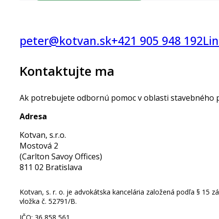
peter@kotvan.sk
+421 905 948 192
Li
Kontaktujte ma
Ak potrebujete odbornú pomoc v oblasti stavebného pr
Adresa
Kotvan, s.r.o.
Mostová 2
(Carlton Savoy Offices)
811 02 Bratislava
Kotvan, s. r. o. je advokátska kancelária založená podľa § 15 z
vložka č. 52791/B.
​IČO: 36 858 561