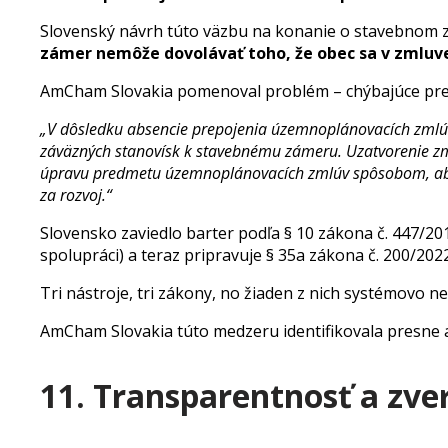
Slovenský návrh túto väzbu na konanie o stavebnom z
zámer nemôže dovolávať toho, že obec sa v zmluv
AmCham Slovakia pomenoval problém – chýbajúce prep
„V dôsledku absencie prepojenia územnoplánovacích zmlúv 
záväzných stanovísk k stavebnému zámeru. Uzatvorenie zm
úpravu predmetu územnoplánovacích zmlúv spôsobom, aby 
za rozvoj.“
Slovensko zaviedlo barter podľa § 10 zákona č. 447/201
spolupráci) a teraz pripravuje § 35a zákona č. 200/202
Tri nástroje, tri zákony, no žiaden z nich systémovo 
AmCham Slovakia túto medzeru identifikovala presne a
11. Transparentnosť a zve