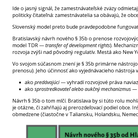
Ide o jasný signál, že zamestnávateľské zväzy odmiet
politicky čitateľná: zamestnávatelia sa obávajú, že obce
Slovenský model preto bude pravdepodobne fungovať 
Bratislavský návrh nového § 35b o prenose rozvojovýc
model TDR —
transfer of development rights
). Mechaniz
rozvoja zvýši nad pôvodný regulatív. Mestá ako New Y
Vo svojom súčasnom znení je § 35b primárne nástro
prenosu). Jeho účinnosť ako vyjednávacieho nástroja vo
ako
predávajúci
— vyhradí rozvojové práva naviaz
ako
sprostredkovateľ alebo aukčný mechanizmus
— v
Návrh § 35b o tom mlčí. Bratislava by si túto rolu mo
je otázne, či zahŕňajú aj prerozdeľovací podiel obce.
obmedzene (čiastočne v Taliansku, Holandsku, Nemec