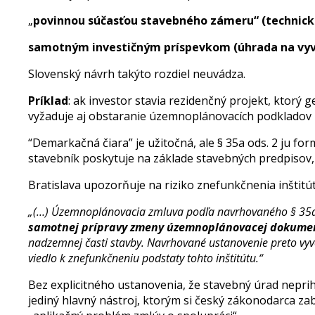
„
povinnou súčasťou stavebného zámeru“ (technická
samotným investičným príspevkom (úhrada na vyv
Slovenský návrh takýto rozdiel neuvádza.
Príklad
: ak investor stavia rezidenčný projekt, ktorý
vyžaduje aj obstaranie územnoplánovacích podkladov 
“Demarkačná čiara” je užitočná, ale § 35a ods. 2 ju for
stavebník poskytuje na základe stavebných predpisov
Bratislava upozorňuje na riziko znefunkčnenia inštit
„(…) Územnoplánovacia zmluva podľa navrhovaného § 3
samotnej prípravy zmeny územnoplánovacej dokume
nadzemnej časti stavby. Navrhované ustanovenie preto vy
viedlo k znefunkčneniu podstaty tohto inštitútu.“
Bez explicitného ustanovenia, že stavebný úrad neprih
jediný hlavný nástroj, ktorým si český zákonodarca z