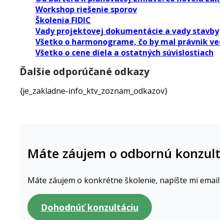
Workshop riešenie sporov
Školenia FIDIC
Vady projektovej dokumentácie a vady stavby
Všetko o harmonograme, čo by mal právnik ved
Všetko o cene diela a ostatných súvislostiach
Ďalšie odporúčané odkazy
{je_zakladne-info_ktv_zoznam_odkazov}
Máte záujem o odbornú konzult
Máte záujem o konkrétne školenie, napíšte mi email
Dohodnúť konzultáciu