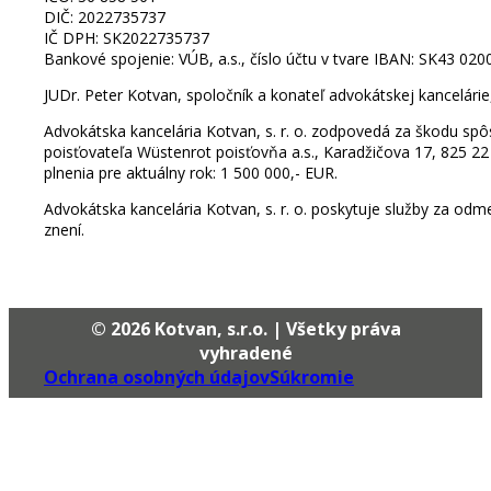
DIČ: 2022735737
IČ DPH: SK2022735737
Bankové spojenie: VÚB, a.s., číslo účtu v tvare IBAN: SK43 02
JUDr. Peter Kotvan, spoločník a konateľ advokátskej kancelá
Advokátska kancelária Kotvan, s. r. o. zodpovedá za škodu sp
poisťovateľa Wüstenrot poisťovňa a.s., Karadžičova 17, 825 22
plnenia pre aktuálny rok: 1 500 000,- EUR.
Advokátska kancelária Kotvan, s. r. o. poskytuje služby za od
znení.
© 2026 Kotvan, s.r.o. | Všetky práva
vyhradené
Ochrana osobných údajov
Súkromie