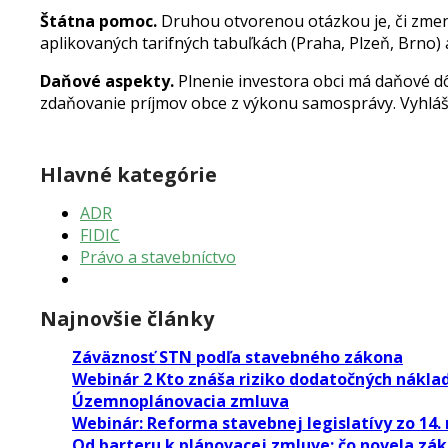
Štátna pomoc.
Druhou otvorenou otázkou je, či zmen
aplikovaných tarifných tabuľkách (Praha, Plzeň, Brno
Daňové aspekty.
Plnenie investora obci má daňové d
zdaňovanie príjmov obce z výkonu samosprávy. Vyhlá
Hlavné kategórie
ADR
FIDIC
Právo a stavebníctvo
Najnovšie články
Záväznosť STN podľa stavebného zákona
Webinár 2 Kto znáša riziko dodatočných nákla
Územnoplánovacia zmluva
Webinár: Reforma stavebnej legislatívy zo 14. 
Od barteru k plánovacej zmluve: čo novela zák