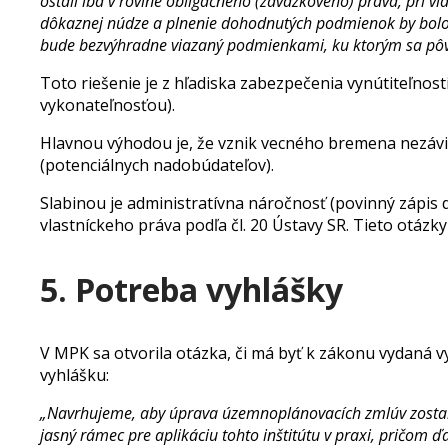
ostali iba v rovine obligačného (záväzkového) práva, pri
dôkaznej núdze a plnenie dohodnutých podmienok by bolo f
bude bezvýhradne viazaný podmienkami, ku ktorým sa pôvo
Toto riešenie je z hľadiska zabezpečenia vynútiteľnos
vykonateľnosťou).
Hlavnou výhodou je, že vznik vecného bremena nezávisí
(potenciálnych nadobúdateľov).
Slabinou je administratívna náročnosť (povinný zápi
vlastníckeho práva podľa čl. 20 Ústavy SR. Tieto otázk
5. Potreba vyhlášky
V MPK sa otvorila otázka, či má byť k zákonu vydaná
vyhlášku:
„Navrhujeme, aby úprava územnoplánovacích zmlúv zostala
jasný rámec pre aplikáciu tohto inštitútu v praxi, pričom 