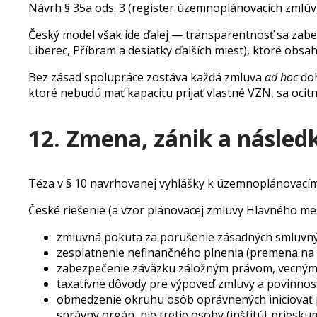
Návrh § 35a ods. 3 (register územnoplánovacích zmlúv)
Český model však ide ďalej — transparentnosť sa zabez
Liberec, Příbram a desiatky ďalších miest), ktoré obsa
Bez zásad spolupráce zostáva každá zmluva
ad hoc
doh
ktoré nebudú mať kapacitu prijať vlastné VZN, sa oci
12. Zmena, zánik a násled
Téza v § 10 navrhovanej vyhlášky k územnoplánovací
České riešenie (a vzor plánovacej zmluvy Hlavného mes
zmluvná pokuta za porušenie zásadných smluvný
zesplatnenie nefinančného plnenia (premena na f
zabezpečenie záväzku záložným právom, vecným
taxatívne dôvody pre výpoveď zmluvy a povinnosť
obmedzenie okruhu osôb oprávnených iniciovať p
správny orgán, nie tretie osoby (inštitút pries