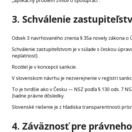
„aplikačný problém zmlúv o spolupráci“.
3. Schválenie zastupiteľst
Odsek 3 navrhovaného znenia § 35a novely zákona o ÚP
Schválenie zastupiteľstvom je v súlade s českou úpra
neplatnosť).
Rozdiel je v koncepcii sankcie.
V slovenskom návrhu je nezverejnenie v registri sank
To je tvrdšie ako v Česku — NSZ podľa § 130 ods. 7
žiadne právne dôsledky.
Slovenské riešenie je z hľadiska transparentnosti prís
4. Záväznosť pre právneh