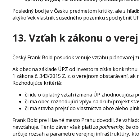
Posledný bod je v Česku predmetom kritiky, ale z hľa
akýkoľvek vlastník susedného pozemku spochybniť ÚPZ 
13. Vzťah k zákonu o vere
Český Frank Bold posudok venuje vzťahu plánovacej z
Ak obec na základe ÚPZ od investora získa konkrétnu s
1 zákona č. 343/2015 Z. z. o verejnom obstarávaní, ak
Rozhodujúce kritériá:
či ide o úplatný vzťah (zmena ÚP zhodnocujúca
či má obec rozhodujúci vplyv na druh/projekt sta
či má stavba prejsť do vlastníctva obce alebo plni
Frank Bold pre Hlavné mesto Prahu dovodil, že vzhľad
nevzťahuje. Tento záver však platí
za podmienky
, že o
určuje rozsah a parametre verejnej infraštruktúry, k