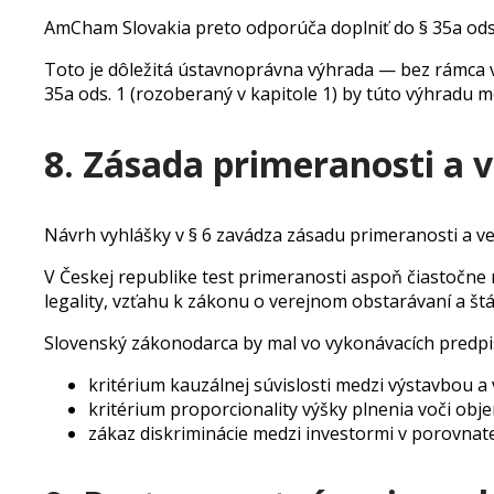
AmCham Slovakia preto odporúča doplniť do § 35a ods
Toto je dôležitá ústavnoprávna výhrada — bez rámca v 
35a ods. 1 (rozoberaný v kapitole 1) by túto výhradu m
8. Zásada primeranosti a v
Návrh vyhlášky v § 6 zavádza zásadu primeranosti a vec
V Českej republike test primeranosti aspoň čiastočne 
legality, vzťahu k zákonu o verejnom obstarávaní a št
Slovenský zákonodarca by mal vo vykonávacích predpiso
kritérium kauzálnej súvislosti medzi výstavbou a
kritérium proporcionality výšky plnenia voči ob
zákaz diskriminácie medzi investormi v porovna