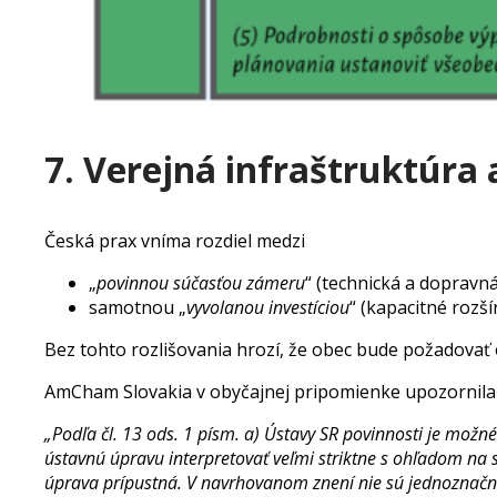
7. Verejná infraštruktúra
Česká prax vníma rozdiel medzi
„
povinnou súčasťou zámeru
“ (technická a dopravn
samotnou „
vyvolanou investíciou
“ (kapacitné rozš
Bez tohto rozlišovania hrozí, že obec bude požadovať o
AmCham Slovakia v obyčajnej pripomienke upozornila
„Podľa čl. 13 ods. 1 písm. a) Ústavy SR povinnosti je mo
ústavnú úpravu interpretovať veľmi striktne s ohľadom n
úprava prípustná. V navrhovanom znení nie sú jednoznač