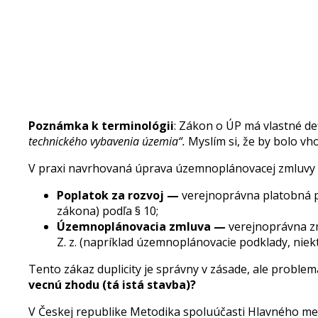
Poznámka k terminológii
: Zákon o ÚP má vlastné defi
technického vybavenia územia“.
Myslím si, že by bolo vhod
V praxi navrhovaná úprava územnoplánovacej zmluvy z
Poplatok za rozvoj —
verejnoprávna platobná p
zákona) podľa § 10;
Územnoplánovacia zmluva —
verejnoprávna z
Z. z. (napríklad územnoplánovacie podklady, niek
Tento zákaz duplicity je správny v zásade, ale probl
vecnú zhodu (tá istá stavba)?
V Českej republike Metodika spoluúčasti Hlavného me