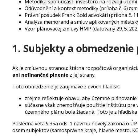
Metodika spoluúčasti investorů na rozvoji úze
Odůvodnění a kontext metodiky (príloha č. 6)
tam
Právní posudek Frank Bold advokáti (príloha č. 1
Analýza memorand a smluv aplikovaných městským
Vzor plánovacej zmluvy HMP (datovaný 29. 5. 20
1. Subjekty a obmedzenie 
Ak je zmluvnou stranou: štátna rozpočtová organizáci
ani nefinančné plnenie
z jej strany.
Toto obmedzenie je zaujímavé z dvoch hľadísk:
zrejme reflektuje obavu, aby územné plánovanie 
súčasne však znemožňuje použitie inštitútu pre 
územného plánu bola žiadaná. Toto je z hľadisk
Posledná veta § 35a ods. 1 návrhu novely zákona o Ú
osem subjektov (samosprávne kraje, hlavné mesto, K