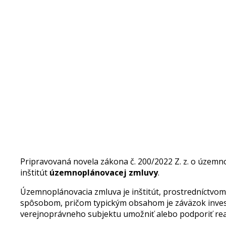
Pripravovaná novela zákona č. 200/2022 Z. z. o územno
inštitút
územnoplánovacej zmluvy
.
Územnoplánovacia zmluva je inštitút, prostredníctvo
spôsobom, pričom typickým obsahom je záväzok investo
verejnoprávneho subjektu umožniť alebo podporiť rea