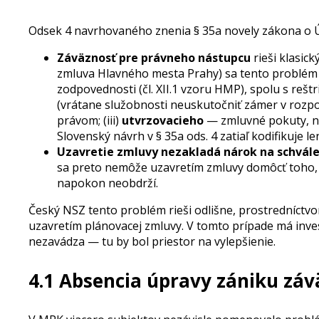
Odsek 4 navrhovaného znenia § 35a novely zákona o Ú
Záväznosť pre právneho nástupcu
rieši klasi
zmluva Hlavného mesta Prahy) sa tento problém a
zodpovednosti (čl. XII.1 vzoru HMP), spolu s reštr
(vrátane služobnosti neuskutočniť zámer v roz
právom; (iii)
utvrzovacieho
— zmluvné pokuty, no
Slovenský návrh v § 35a ods. 4 zatiaľ kodifikuje l
Uzavretie zmluvy nezakladá nárok na schvá
sa preto nemôže uzavretím zmluvy domôcť toho, 
napokon neobdrží.
Český NSZ tento problém rieši odlišne, prostredníctvom
uzavretím plánovacej zmluvy. V tomto prípade má inves
nezavádza — tu by bol priestor na vylepšienie.
4.1 Absencia úpravy zániku zá