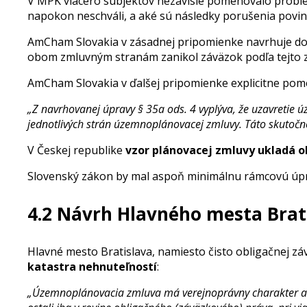
V MPK viacero subjektov nezávisle pomenovalo problém,
napokon neschváli, a aké sú následky porušenia povin
AmCham Slovakia v zásadnej pripomienke navrhuje dopl
obom zmluvným stranám zanikol záväzok podľa tejto z
AmCham Slovakia v ďalšej pripomienke explicitne pome
„Z navrhovanej úpravy § 35a ods. 4 vyplýva, že uzavreti
jednotlivých strán územnoplánovacej zmluvy. Táto skutočnos
V Českej republike
vzor plánovacej zmluvy ukladá o
Slovenský zákon by mal aspoň minimálnu rámcovú úpr
4.2 Návrh Hlavného mesta Bra
Hlavné mesto Bratislava, namiesto čisto obligačnej z
katastra nehnuteľností
:
„Územnoplánovacia zmluva má verejnoprávny charakter a